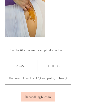
Sanfte Alternative für empfindliche Haut.
35
Schweizer
25 Min.
2
CHF 35
Franken
5
M
Boulevard Lilienthal 12, Glattpark (Opfikon)
i
n
.
Behandlung buchen