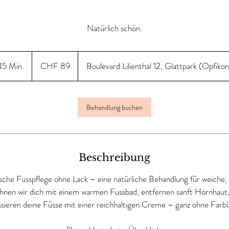
Natürlich schön.
89
Schweizer
45 Min.
4
CHF 89
Boulevard Lilienthal 12, Glattpark (Opfikon
Franken
5
M
i
Behandlung buchen
n
.
Beschreibung
sche Fusspflege ohne Lack – eine natürliche Behandlung für weiche, 
nen wir dich mit einem warmen Fussbad, entfernen sanft Hornhaut,
sieren deine Füsse mit einer reichhaltigen Creme – ganz ohne Farbl